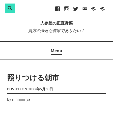
検
Search
Skip
Facebook
Instagram
Twitter
メ
プ
site-
索:
to
ー
ラ
map
人参屋の正直野菜
content
ル
イ
貴方の身近な農家でありたい！
バ
シ
ー
Menu
ポ
リ
シ
ー
照りつける朝市
POSTED ON
2022年5月30日
by
ninnjinnya