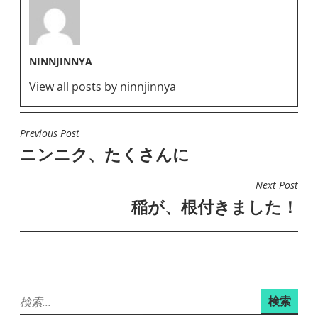
NINNJINNYA
View all posts by ninnjinnya
Previous Post
投
ニンニク、たくさんに
稿
ナ
Next Post
ビ
稲が、根付きました！
ゲ
ー
シ
ョ
検
ン
索: