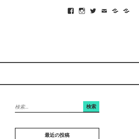
Facebook
Instagram
Twitter
メ
プ
site-
ー
ラ
map
ル
イ
バ
シ
ー
ポ
リ
シ
ー
検
索:
最近の投稿