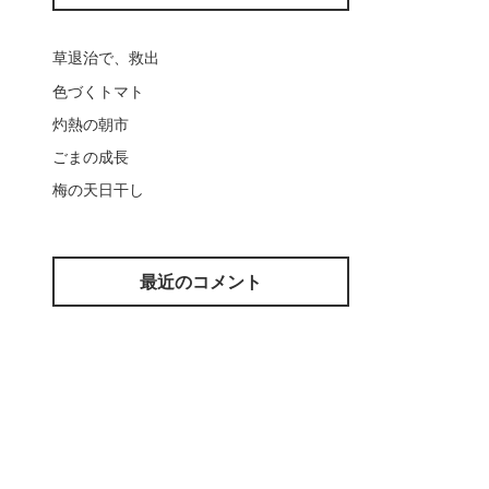
草退治で、救出
色づくトマト
灼熱の朝市
ごまの成長
梅の天日干し
最近のコメント