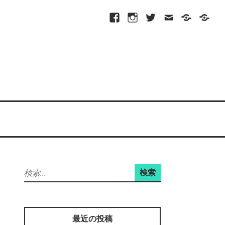
Facebook
Instagram
Twitter
メ
プ
site-
ー
ラ
map
ル
イ
バ
シ
ー
ポ
リ
シ
ー
検
索:
最近の投稿