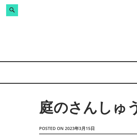
Search
検
Skip
索:
to
content
庭のさんしゅ
POSTED ON
2023年3月15日