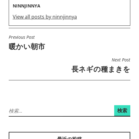
NINNJINNYA
View all posts by ninnjinnya
Previous Post
投
暖かい朝市
稿
ナ
Next Post
ビ
長ネギの種まきを
ゲ
ー
シ
ョ
検
ン
索: