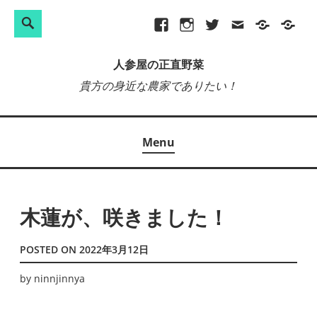
検
Search
Skip
Facebook
Instagram
Twitter
メ
プ
site-
索:
to
ー
ラ
map
人参屋の正直野菜
content
ル
イ
貴方の身近な農家でありたい！
バ
シ
ー
Menu
ポ
リ
シ
ー
木蓮が、咲きました！
POSTED ON
2022年3月12日
by
ninnjinnya