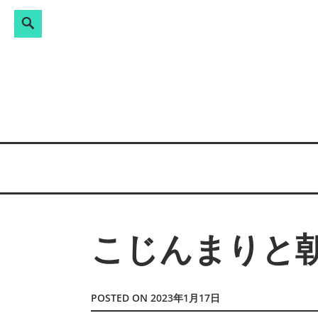
Search
検
Skip
索:
to
content
こじんまりと
POSTED ON
2023年1月17日