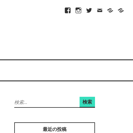
Facebook
Instagram
Twitter
メ
プ
site-
ー
ラ
map
ル
イ
バ
シ
ー
ポ
リ
シ
ー
検
索:
最近の投稿