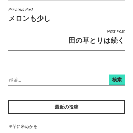
Previous Post
投
メロンも少し
稿
ナ
Next Post
ビ
田の草とりは続く
ゲ
ー
シ
ョ
検
ン
索:
最近の投稿
里芋に米ぬかを