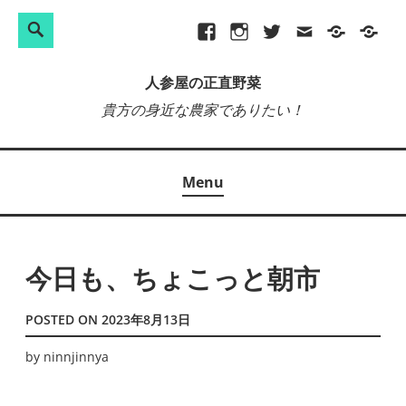
検
Search
Skip
Facebook
Instagram
Twitter
メ
プ
site-
索:
to
ー
ラ
map
人参屋の正直野菜
content
ル
イ
貴方の身近な農家でありたい！
バ
シ
ー
Menu
ポ
リ
シ
ー
今日も、ちょこっと朝市
POSTED ON
2023年8月13日
by
ninnjinnya