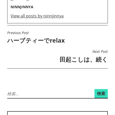
NINNJINNYA
View all posts by ninnjinnya
Previous Post
投
ハーブティーでrelax
稿
ナ
Next Post
ビ
田起こしは、続く
ゲ
ー
シ
ョ
検
ン
索: