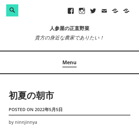
検
Search
Skip
Facebook
Instagram
Twitter
メ
プ
site-
索:
to
ー
ラ
map
人参屋の正直野菜
content
ル
イ
貴方の身近な農家でありたい！
バ
シ
ー
Menu
ポ
リ
シ
ー
初夏の朝市
POSTED ON
2022年5月5日
by
ninnjinnya