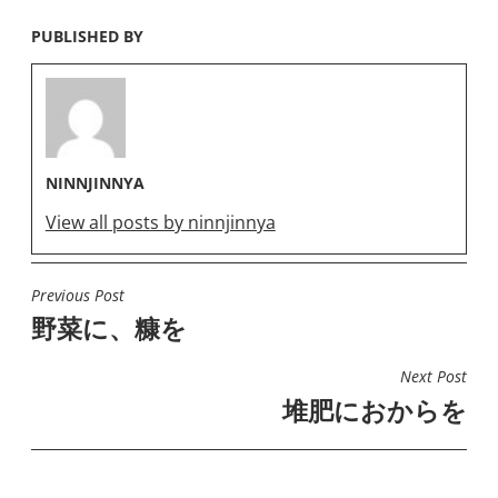
PUBLISHED BY
NINNJINNYA
View all posts by ninnjinnya
Previous Post
投
野菜に、糠を
稿
ナ
Next Post
ビ
堆肥におからを
ゲ
ー
シ