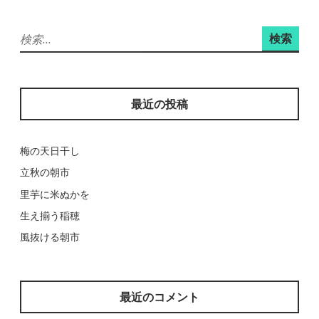
ョ
検
ン
索:
最近の投稿
梅の天日干し
立秋の朝市
里芋に米ぬかを
生え揃う稲穂
風抜ける朝市
最近のコメント