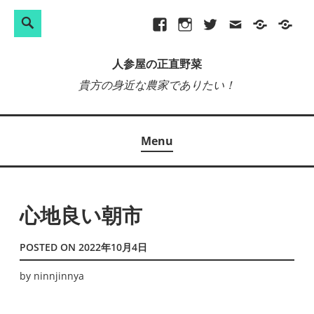
検
Search
Skip
Facebook
Instagram
Twitter
メ
プ
site-
索:
to
ー
ラ
map
人参屋の正直野菜
content
ル
イ
貴方の身近な農家でありたい！
バ
シ
ー
Menu
ポ
リ
シ
ー
心地良い朝市
POSTED ON
2022年10月4日
by
ninnjinnya