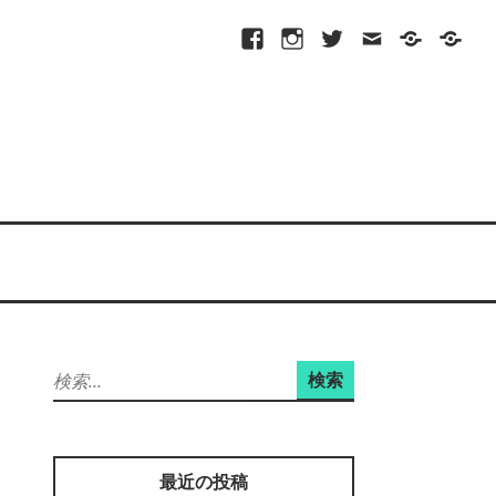
Facebook
Instagram
Twitter
メ
プ
site-
ー
ラ
map
ル
イ
バ
シ
ー
ポ
リ
シ
ー
検
索:
最近の投稿