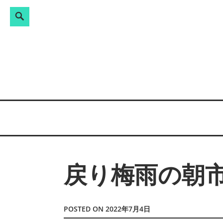
Search
検
Skip
索:
to
content
戻り梅雨の朝
POSTED ON
2022年7月4日