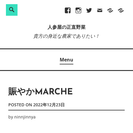
検
Search
Skip
Facebook
Instagram
Twitter
メ
プ
site-
索:
to
ー
ラ
map
人参屋の正直野菜
content
ル
イ
貴方の身近な農家でありたい！
バ
シ
ー
Menu
ポ
リ
シ
ー
賑やかMARCHE
POSTED ON
2022年12月23日
by
ninnjinnya