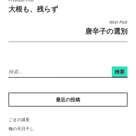
投
大根も、残らず
稿
ナ
Next Post
ビ
唐辛子の選別
ゲ
ー
シ
ョ
検
ン
索:
最近の投稿
ごまの成長
梅の天日干し