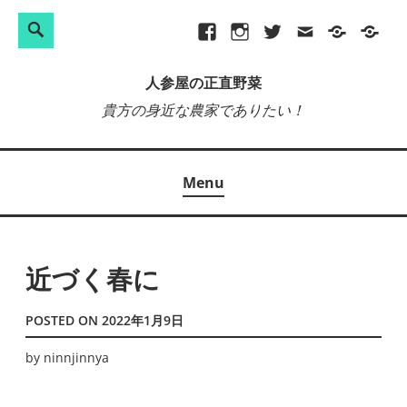
検
Search
Skip
Facebook
Instagram
Twitter
メ
プ
site-
索:
to
ー
ラ
map
人参屋の正直野菜
content
ル
イ
貴方の身近な農家でありたい！
バ
シ
ー
Menu
ポ
リ
シ
ー
近づく春に
POSTED ON
2022年1月9日
by
ninnjinnya