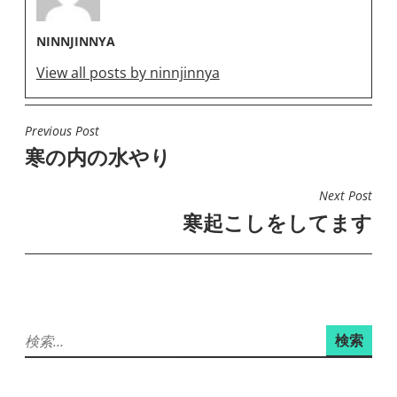
NINNJINNYA
View all posts by ninnjinnya
Previous Post
投
寒の内の水やり
稿
ナ
Next Post
ビ
寒起こしをしてます
ゲ
ー
シ
ョ
検
ン
索: