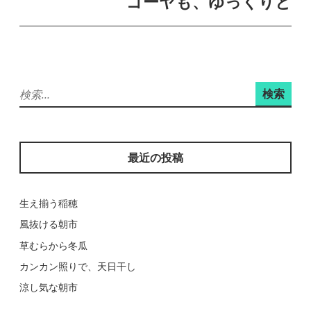
ゴーヤも、ゆっくりと
ゲ
ー
シ
ョ
検
ン
索:
最近の投稿
生え揃う稲穂
風抜ける朝市
草むらから冬瓜
カンカン照りで、天日干し
涼し気な朝市