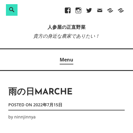
検
Search
Skip
Facebook
Instagram
Twitter
メ
プ
site-
索:
to
ー
ラ
map
人参屋の正直野菜
content
ル
イ
貴方の身近な農家でありたい！
バ
シ
ー
Menu
ポ
リ
シ
ー
雨の日MARCHE
POSTED ON
2022年7月15日
by
ninnjinnya