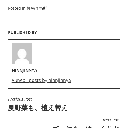
Posted in
軒先直売所
PUBLISHED BY
NINNJINNYA
View all posts by ninnjinnya
Previous Post
投
夏野菜も、植え替え
稿
ナ
Next Post
ビ