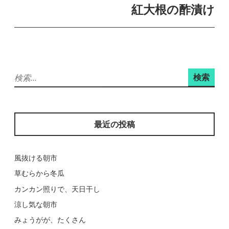
ビ
紅大根の酢漬け
ゲ
ー
シ
ョ
検
ン
索:
最近の投稿
風抜ける朝市
草むらから冬瓜
カンカン照りで、天日干し
涼し気な朝市
みょうがが、たくさん