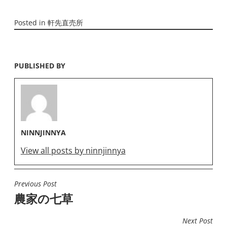
Posted in
軒先直売所
PUBLISHED BY
NINNJINNYA
View all posts by ninnjinnya
Previous Post
投
農家の七草
稿
ナ
Next Post