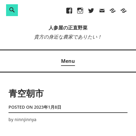
検
Search
Skip
Facebook
Instagram
Twitter
メ
プ
site-
索:
to
ー
ラ
map
人参屋の正直野菜
content
ル
イ
貴方の身近な農家でありたい！
バ
シ
ー
Menu
ポ
リ
シ
ー
青空朝市
POSTED ON
2023年1月8日
by
ninnjinnya