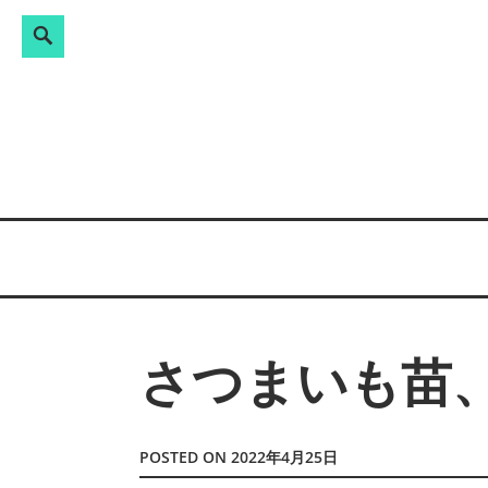
Search
検
Skip
索:
to
content
さつまいも苗
POSTED ON
2022年4月25日