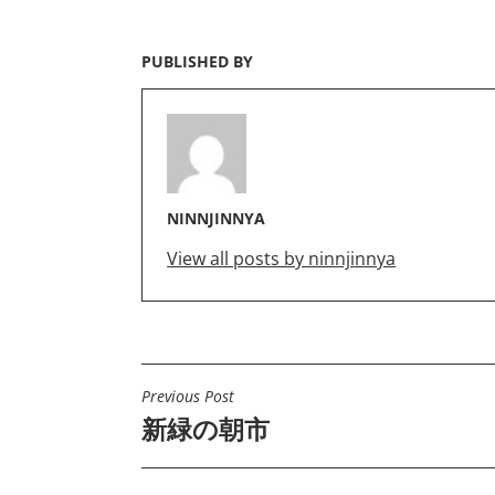
PUBLISHED BY
NINNJINNYA
View all posts by ninnjinnya
Previous Post
投
新緑の朝市
稿
ナ