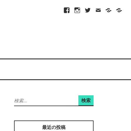
Facebook
Instagram
Twitter
メ
プ
site-
ー
ラ
map
ル
イ
バ
シ
ー
ポ
リ
シ
ー
検
索:
最近の投稿