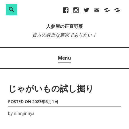
検
Search
Skip
Facebook
Instagram
Twitter
メ
プ
site-
索:
to
ー
ラ
map
人参屋の正直野菜
content
ル
イ
貴方の身近な農家でありたい！
バ
シ
ー
Menu
ポ
リ
シ
ー
じゃがいもの試し掘り
POSTED ON
2023年6月1日
by
ninnjinnya