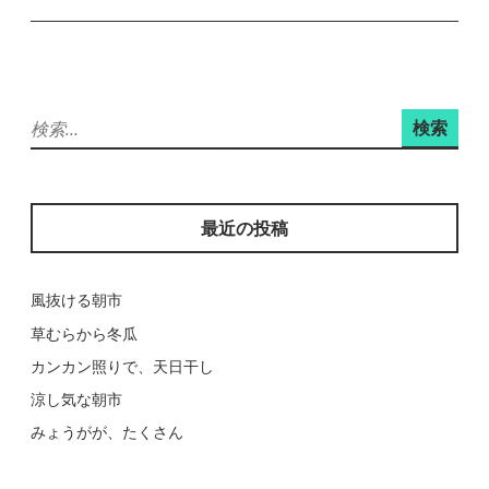
ゲ
ー
シ
ョ
検
ン
索:
最近の投稿
風抜ける朝市
草むらから冬瓜
カンカン照りで、天日干し
涼し気な朝市
みょうがが、たくさん