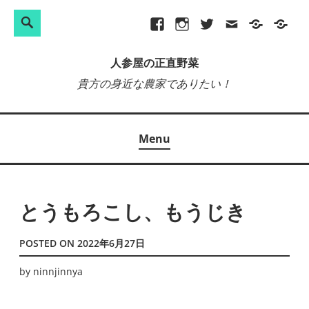
検
Search
Skip
Facebook
Instagram
Twitter
メ
プ
site-
索:
to
ー
ラ
map
人参屋の正直野菜
content
ル
イ
貴方の身近な農家でありたい！
バ
シ
ー
Menu
ポ
リ
シ
ー
とうもろこし、もうじき
POSTED ON
2022年6月27日
by
ninnjinnya