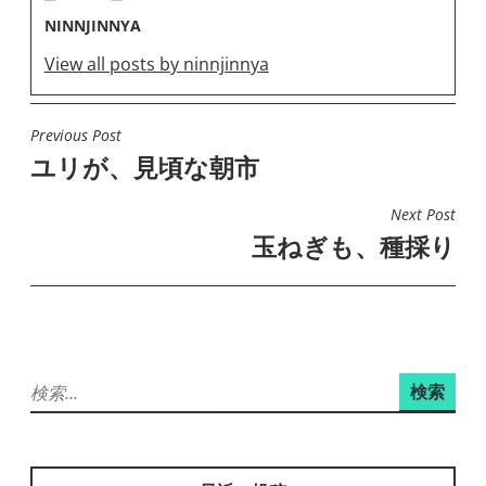
NINNJINNYA
View all posts by ninnjinnya
Previous Post
投
ユリが、見頃な朝市
稿
ナ
Next Post
ビ
玉ねぎも、種採り
ゲ
ー
シ
ョ
検
ン
索: