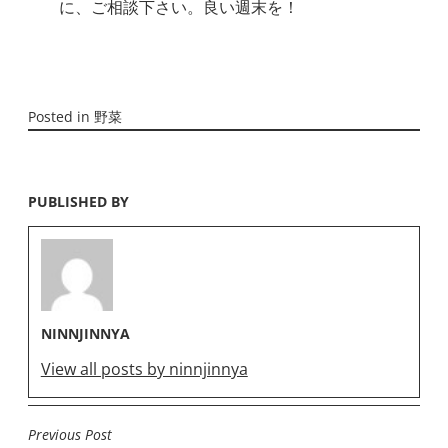
に、ご相談下さい。良い週末を！
Posted in
野菜
PUBLISHED BY
NINNJINNYA
View all posts by ninnjinnya
Previous Post
投