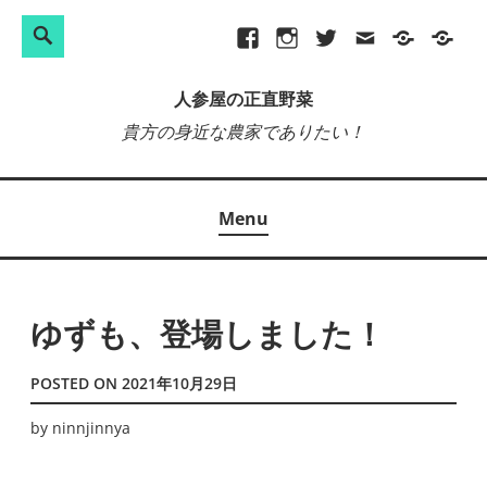
検
Search
Skip
Facebook
Instagram
Twitter
メ
プ
site-
索:
to
ー
ラ
map
人参屋の正直野菜
content
ル
イ
貴方の身近な農家でありたい！
バ
シ
ー
Menu
ポ
リ
シ
ー
ゆずも、登場しました！
POSTED ON
2021年10月29日
by
ninnjinnya