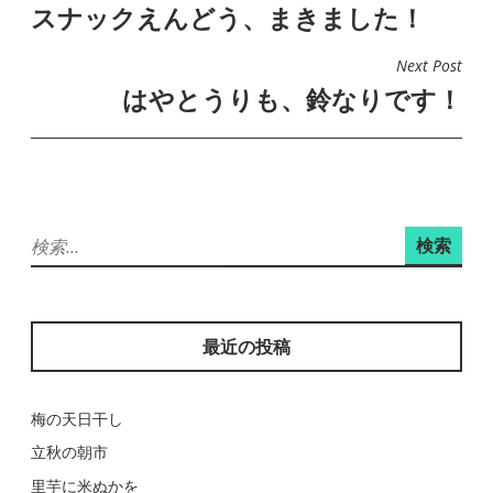
スナックえんどう、まきました！
稿
ナ
Next Post
ビ
はやとうりも、鈴なりです！
ゲ
ー
シ
ョ
検
ン
索:
最近の投稿
梅の天日干し
立秋の朝市
里芋に米ぬかを