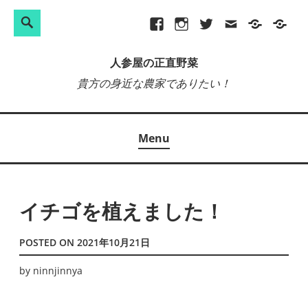
検
Search
Skip
Facebook
Instagram
Twitter
メ
プ
site-
索:
to
ー
ラ
map
人参屋の正直野菜
content
ル
イ
貴方の身近な農家でありたい！
バ
シ
ー
Menu
ポ
リ
シ
ー
イチゴを植えました！
POSTED ON
2021年10月21日
by
ninnjinnya