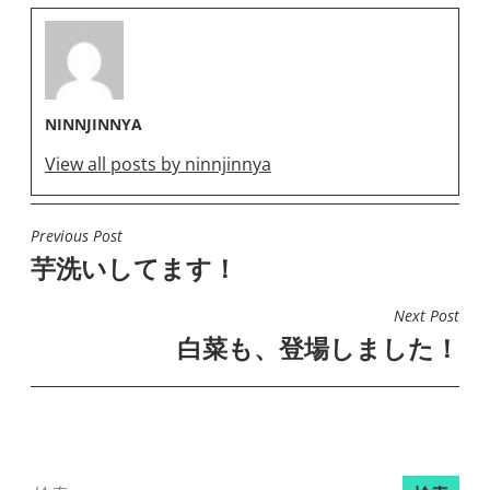
NINNJINNYA
View all posts by ninnjinnya
Previous Post
投
芋洗いしてます！
稿
ナ
Next Post
ビ
白菜も、登場しました！
ゲ
ー
シ
ョ
検