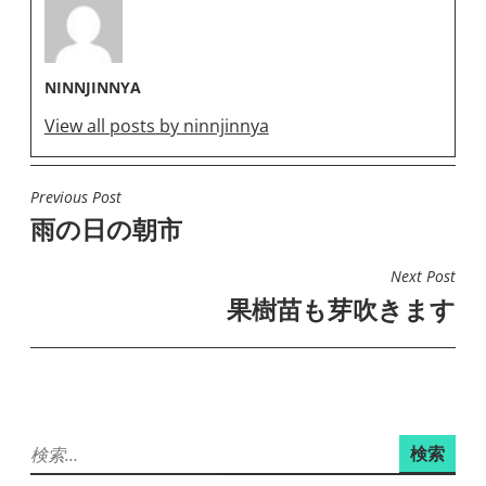
NINNJINNYA
View all posts by ninnjinnya
Previous Post
投
雨の日の朝市
稿
ナ
Next Post
ビ
果樹苗も芽吹きます
ゲ
ー
シ
ョ
検
ン
索: