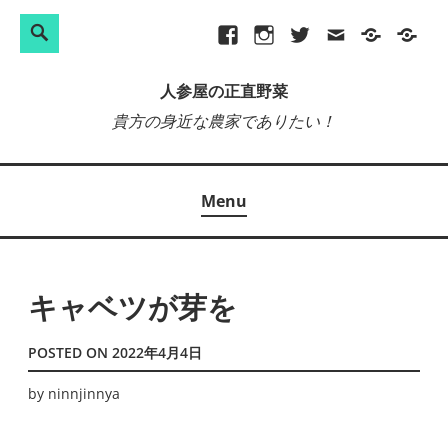
検
Search
Skip
Facebook
Instagram
Twitter
メ
プ
site-
索:
to
ー
ラ
map
人参屋の正直野菜
content
ル
イ
貴方の身近な農家でありたい！
バ
シ
ー
Menu
ポ
リ
シ
ー
キャベツが芽を
POSTED ON
2022年4月4日
by
ninnjinnya