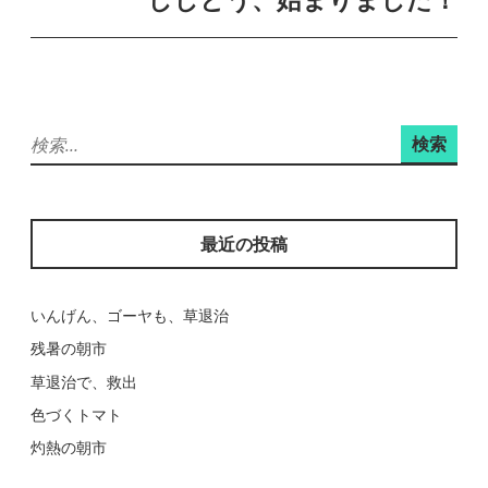
ゲ
ー
シ
ョ
検
ン
索:
最近の投稿
いんげん、ゴーヤも、草退治
残暑の朝市
草退治で、救出
色づくトマト
灼熱の朝市