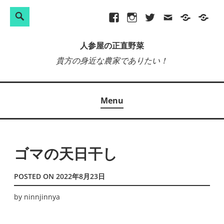
検
Search
Skip
Facebook
Instagram
Twitter
メ
プ
site-
索:
to
ー
ラ
map
人参屋の正直野菜
content
ル
イ
貴方の身近な農家でありたい！
バ
シ
ー
Menu
ポ
リ
シ
ー
ゴマの天日干し
POSTED ON
2022年8月23日
by
ninnjinnya