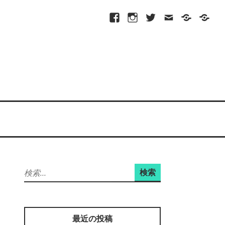
Facebook
Instagram
Twitter
メ
プ
site-
ー
ラ
map
ル
イ
バ
シ
ー
ポ
リ
シ
ー
検
索:
最近の投稿