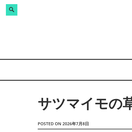
Search
検
Skip
索:
to
content
サツマイモの
POSTED ON
2026年7月8日