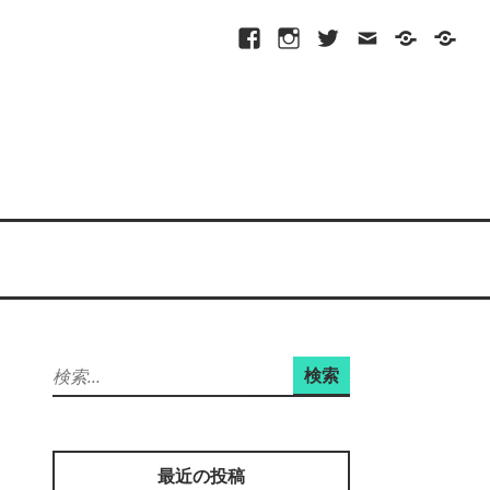
Facebook
Instagram
Twitter
メ
プ
site-
ー
ラ
map
ル
イ
バ
シ
ー
ポ
リ
シ
ー
検
索:
最近の投稿