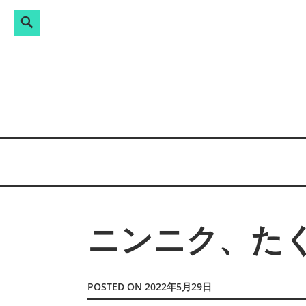
Search
検
Skip
索:
to
content
ニンニク、た
POSTED ON
2022年5月29日