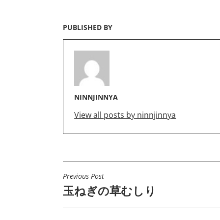
PUBLISHED BY
NINNJINNYA
View all posts by ninnjinnya
Previous Post
投
玉ねぎの草むしり
稿
ナ