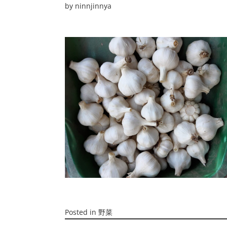
by
ninnjinnya
Posted in
野菜