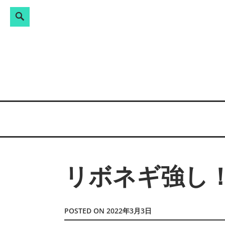
Search
検
Skip
索:
to
content
リボネギ強し
POSTED ON
2022年3月3日