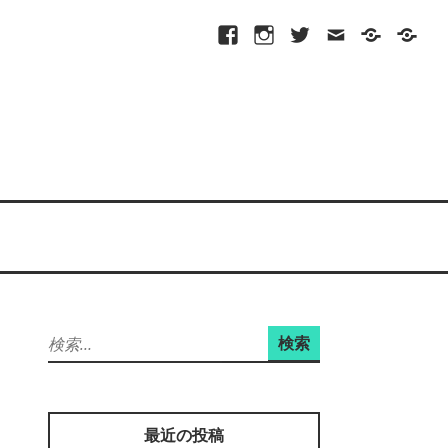
Facebook
Instagram
Twitter
メ
プ
site-
ー
ラ
map
ル
イ
バ
シ
ー
ポ
リ
シ
ー
検
索:
最近の投稿