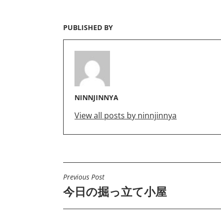
PUBLISHED BY
NINNJINNYA
View all posts by ninnjinnya
Previous Post
投
今日の掘っ立て小屋
稿
ナ