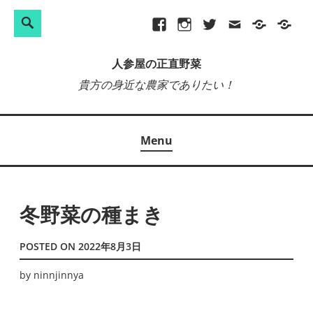
検
Search
Skip
Facebook
Instagram
Twitter
メ
プ
site-
索:
to
ー
ラ
map
人参屋の正直野菜
content
ル
イ
貴方の身近な農家でありたい！
バ
シ
ー
Menu
ポ
リ
シ
ー
冬野菜の種まき
POSTED ON
2022年8月3日
by
ninnjinnya