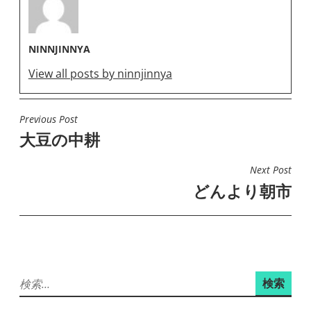
NINNJINNYA
View all posts by ninnjinnya
Previous Post
投
大豆の中耕
稿
ナ
Next Post
ビ
どんより朝市
ゲ
ー
シ
ョ
検
ン
索: