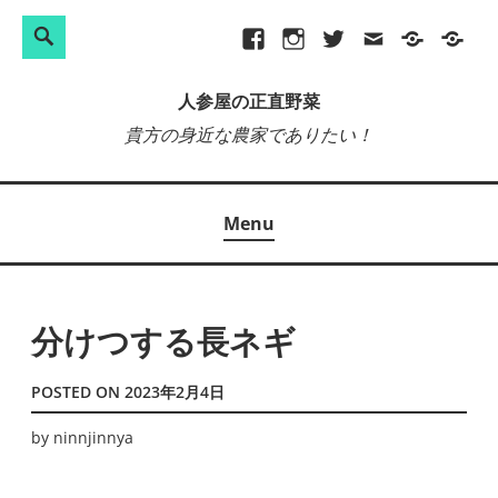
検
Search
Skip
Facebook
Instagram
Twitter
メ
プ
site-
索:
to
ー
ラ
map
人参屋の正直野菜
content
ル
イ
貴方の身近な農家でありたい！
バ
シ
ー
Menu
ポ
リ
シ
ー
分けつする長ネギ
POSTED ON
2023年2月4日
by
ninnjinnya