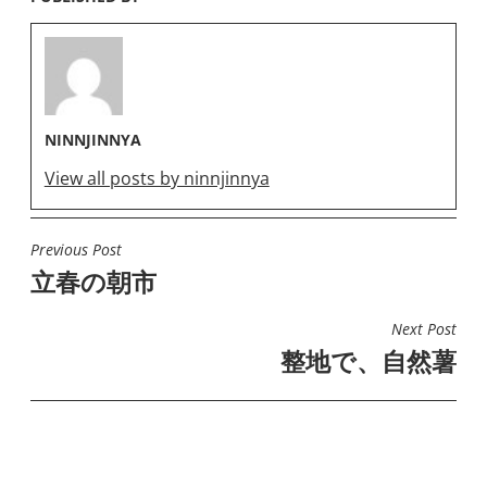
NINNJINNYA
View all posts by ninnjinnya
Previous Post
投
立春の朝市
稿
ナ
Next Post
ビ
整地で、自然薯
ゲ
ー
シ
ョ