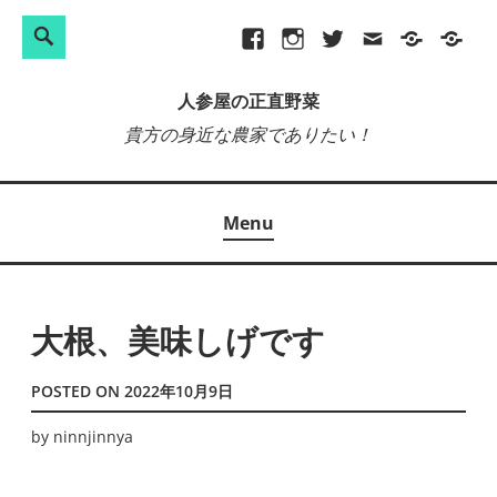
検
Search
Skip
Facebook
Instagram
Twitter
メ
プ
site-
索:
to
ー
ラ
map
人参屋の正直野菜
content
ル
イ
貴方の身近な農家でありたい！
バ
シ
ー
Menu
ポ
リ
シ
ー
大根、美味しげです
POSTED ON
2022年10月9日
by
ninnjinnya