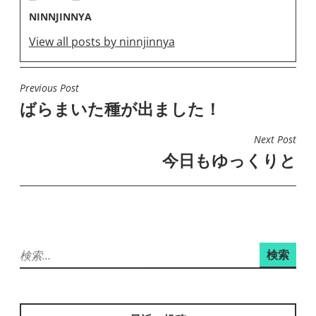
NINNJINNYA
View all posts by ninnjinnya
Previous Post
投
ばらまいた種が出ました！
稿
ナ
Next Post
ビ
今日もゆっくりと
ゲ
ー
シ
ョ
検
ン
索: