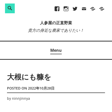
検
Search
Skip
Facebook
Instagram
Twitter
メ
プ
site-
索:
to
ー
ラ
map
人参屋の正直野菜
content
ル
イ
貴方の身近な農家でありたい！
バ
シ
ー
Menu
ポ
リ
シ
ー
大根にも糠を
POSTED ON
2022年10月28日
by
ninnjinnya