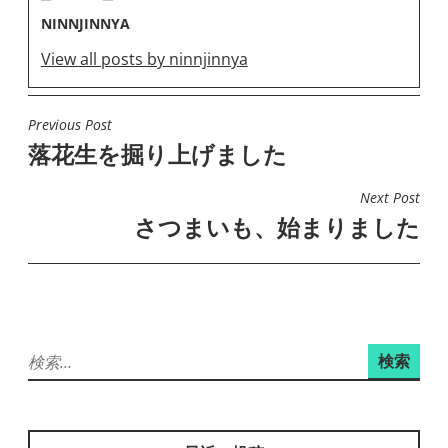
NINNJINNYA
View all posts by ninnjinnya
Previous Post
投
落花生を掘り上げました
稿
ナ
Next Post
ビ
さつまいも、始まりました
ゲ
ー
シ
ョ
検
ン
索: