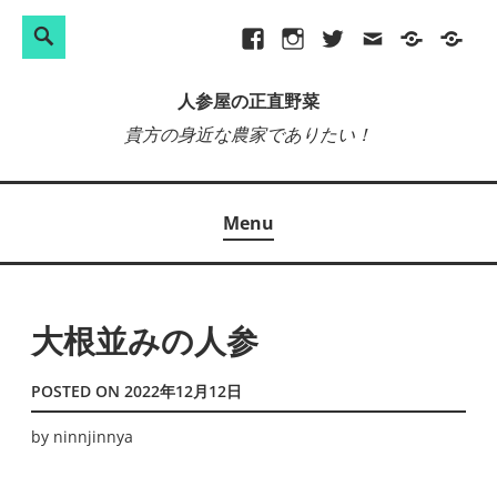
検
Search
Skip
Facebook
Instagram
Twitter
メ
プ
site-
索:
to
ー
ラ
map
人参屋の正直野菜
content
ル
イ
貴方の身近な農家でありたい！
バ
シ
ー
Menu
ポ
リ
シ
ー
大根並みの人参
POSTED ON
2022年12月12日
by
ninnjinnya