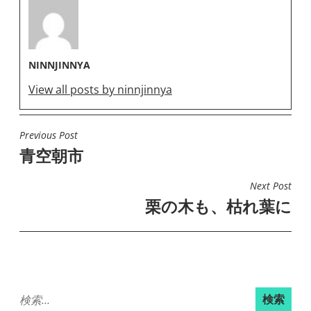
NINNJINNYA
View all posts by ninnjinnya
Previous Post
投
青空朝市
稿
ナ
Next Post
ビ
栗の木も、枯れ葉に
ゲ
ー
シ
ョ
検
ン