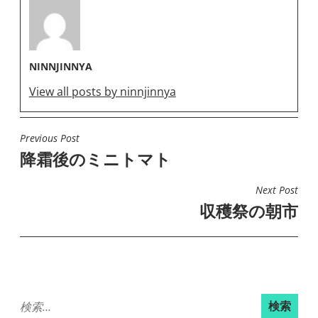
NINNJINNYA
View all posts by ninnjinnya
Previous Post
投
降霜後のミニトマト
稿
ナ
Next Post
ビ
収穫祭の朝市
ゲ
ー
シ
ョ
検
ン