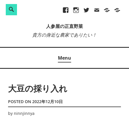
検
Search
Skip
Facebook
Instagram
Twitter
メ
プ
site-
索:
to
ー
ラ
map
人参屋の正直野菜
content
ル
イ
貴方の身近な農家でありたい！
バ
シ
ー
Menu
ポ
リ
シ
ー
大豆の採り入れ
POSTED ON
2022年12月10日
by
ninnjinnya