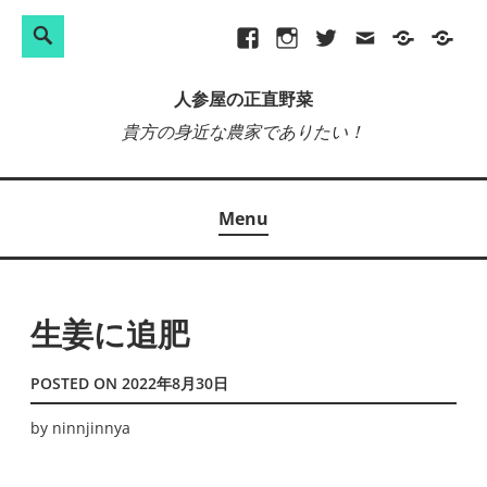
検
Search
Skip
Facebook
Instagram
Twitter
メ
プ
site-
索:
to
ー
ラ
map
人参屋の正直野菜
content
ル
イ
貴方の身近な農家でありたい！
バ
シ
ー
Menu
ポ
リ
シ
ー
生姜に追肥
POSTED ON
2022年8月30日
by
ninnjinnya