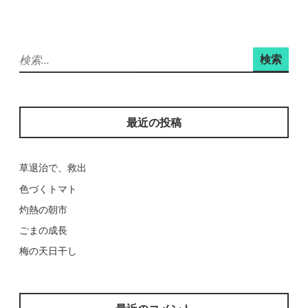
シ
ョ
検
ン
索:
最近の投稿
草退治で、救出
色づくトマト
灼熱の朝市
ごまの成長
梅の天日干し