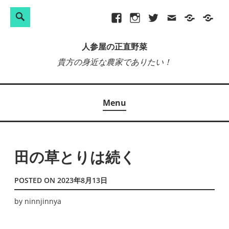
検
Search
Skip
Facebook
Instagram
Twitter
メ
プ
site-
索:
to
ー
ラ
map
人参屋の正直野菜
content
ル
イ
貴方の身近な農家でありたい！
バ
シ
ー
Menu
ポ
リ
シ
ー
田の草とりは続く
POSTED ON
2023年8月13日
by
ninnjinnya