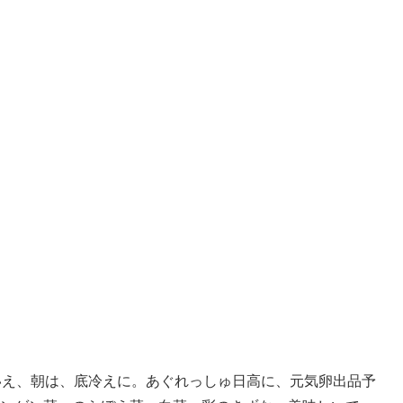
いえ、朝は、底冷えに。あぐれっしゅ日高に、元気卵出品予