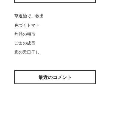
草退治で、救出
色づくトマト
灼熱の朝市
ごまの成長
梅の天日干し
最近のコメント