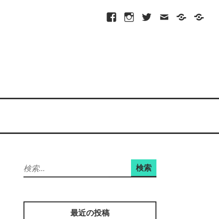
Facebook
Instagram
Twitter
メ
プ
site-
ー
ラ
map
ル
イ
バ
シ
ー
ポ
リ
シ
ー
検
索:
最近の投稿