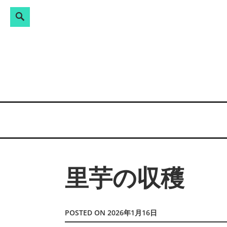
Search
検
Skip
索:
to
content
里芋の収穫
POSTED ON
2026年1月16日