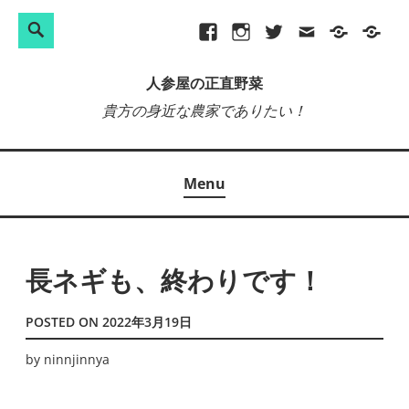
検
Search
Skip
Facebook
Instagram
Twitter
メ
プ
site-
索:
to
ー
ラ
map
人参屋の正直野菜
content
ル
イ
貴方の身近な農家でありたい！
バ
シ
ー
Menu
ポ
リ
シ
ー
長ネギも、終わりです！
POSTED ON
2022年3月19日
by
ninnjinnya