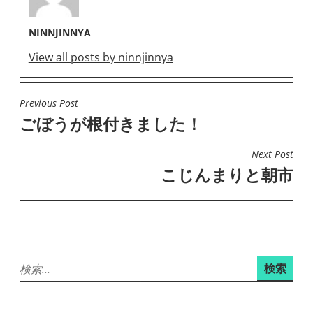
NINNJINNYA
View all posts by ninnjinnya
Previous Post
投
ごぼうが根付きました！
稿
ナ
Next Post
ビ
こじんまりと朝市
ゲ
ー
シ
ョ
検
ン
索: