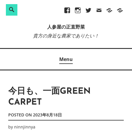
検
Search
Skip
Facebook
Instagram
Twitter
メ
プ
site-
索:
to
ー
ラ
map
人参屋の正直野菜
content
ル
イ
貴方の身近な農家でありたい！
バ
シ
ー
Menu
ポ
リ
シ
ー
今日も、一面GREEN
CARPET
POSTED ON
2023年8月18日
by
ninnjinnya