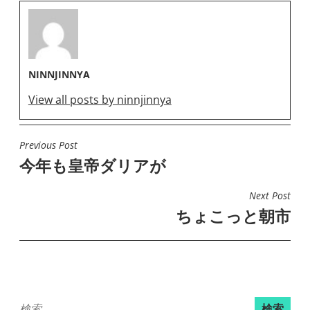
NINNJINNYA
View all posts by ninnjinnya
Previous Post
投
今年も皇帝ダリアが
稿
ナ
Next Post
ビ
ちょこっと朝市
ゲ
ー
シ
ョ
検
ン