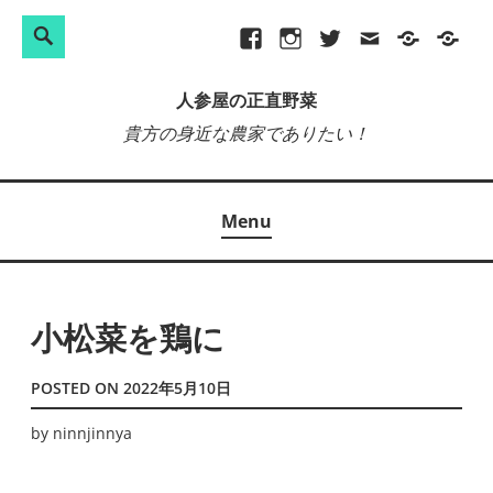
検
Search
Skip
Facebook
Instagram
Twitter
メ
プ
site-
索:
to
ー
ラ
map
人参屋の正直野菜
content
ル
イ
貴方の身近な農家でありたい！
バ
シ
ー
Menu
ポ
リ
シ
ー
小松菜を鶏に
POSTED ON
2022年5月10日
by
ninnjinnya