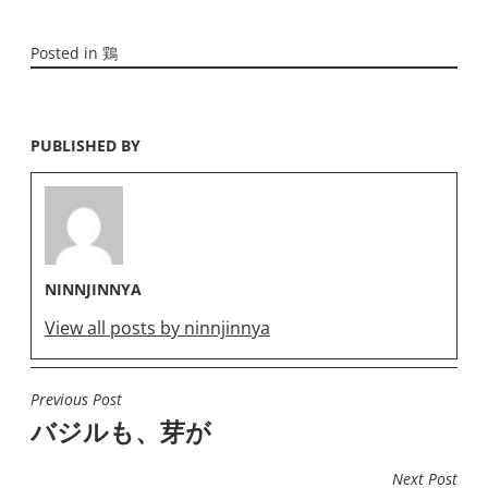
Posted in
鶏
PUBLISHED BY
NINNJINNYA
View all posts by ninnjinnya
Previous Post
投
バジルも、芽が
稿
ナ
Next Post