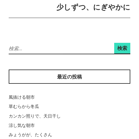
ビ
少しずつ、にぎやかに
ゲ
ー
シ
ョ
検
ン
索:
最近の投稿
風抜ける朝市
草むらから冬瓜
カンカン照りで、天日干し
涼し気な朝市
みょうがが、たくさん