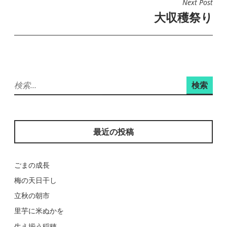
Next Post
ビ
大収穫祭り
ゲ
ー
シ
ョ
検
ン
索:
最近の投稿
ごまの成長
梅の天日干し
立秋の朝市
里芋に米ぬかを
生え揃う稲穂