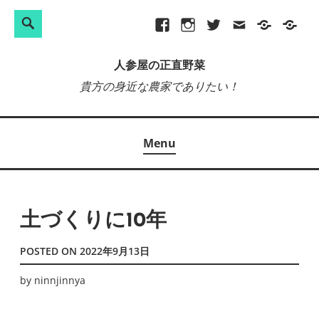
検
Search
Skip
Facebook
Instagram
Twitter
メ
プ
site-
索:
to
ー
ラ
map
人参屋の正直野菜
content
ル
イ
貴方の身近な農家でありたい！
バ
シ
ー
Menu
ポ
リ
シ
ー
土づくりに10年
POSTED ON
2022年9月13日
by
ninnjinnya