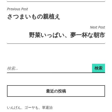
Previous Post
投
さつまいもの親植え
稿
ナ
Next Post
ビ
野菜いっぱい、夢一杯な朝市
ゲ
ー
シ
ョ
検
ン
索:
最近の投稿
いんげん、ゴーヤも、草退治