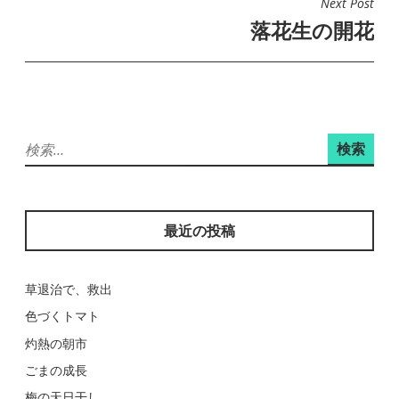
Next Post
ビ
落花生の開花
ゲ
ー
シ
ョ
検
ン
索:
最近の投稿
草退治で、救出
色づくトマト
灼熱の朝市
ごまの成長
梅の天日干し