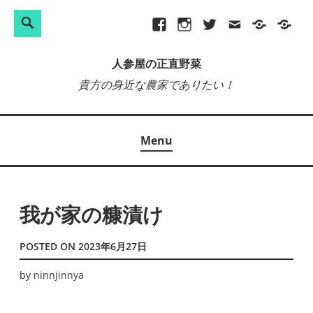
検
Search
Skip
Facebook
Instagram
Twitter
メ
プ
site-
索:
to
ー
ラ
map
人参屋の正直野菜
content
ル
イ
貴方の身近な農家でありたい！
バ
シ
ー
Menu
ポ
リ
シ
ー
我が家の糠漬け
POSTED ON
2023年6月27日
by
ninnjinnya