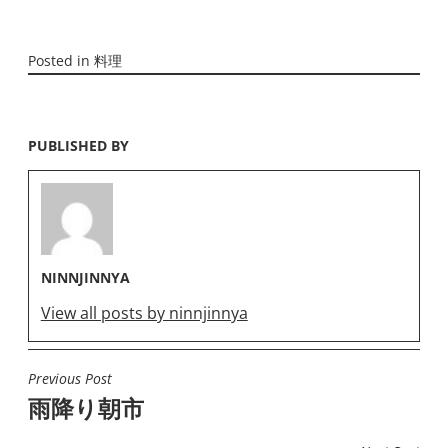
Posted in
料理
PUBLISHED BY
NINNJINNYA
View all posts by ninnjinnya
Previous Post
投
雨降り朝市
稿
ナ