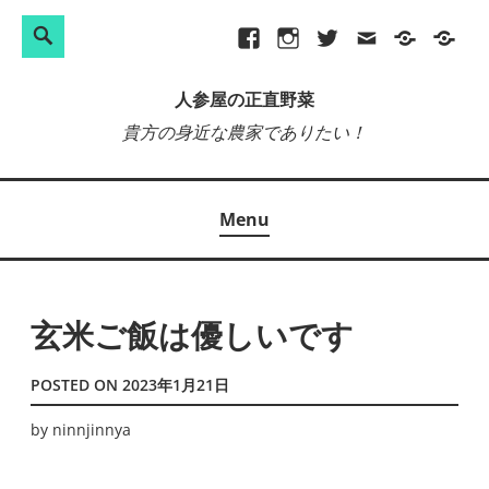
検
Search
Skip
Facebook
Instagram
Twitter
メ
プ
site-
索:
to
ー
ラ
map
人参屋の正直野菜
content
ル
イ
貴方の身近な農家でありたい！
バ
シ
ー
Menu
ポ
リ
シ
ー
玄米ご飯は優しいです
POSTED ON
2023年1月21日
by
ninnjinnya