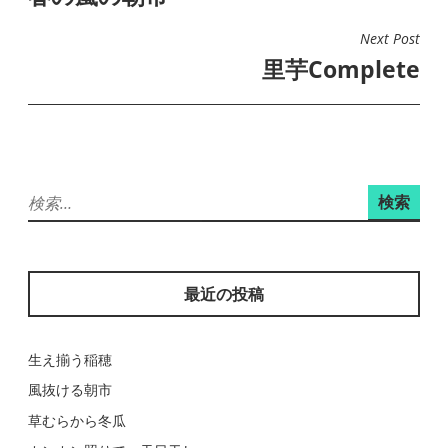
ナ
Next Post
ビ
里芋Complete
ゲ
ー
シ
ョ
検
ン
索:
最近の投稿
生え揃う稲穂
風抜ける朝市
草むらから冬瓜