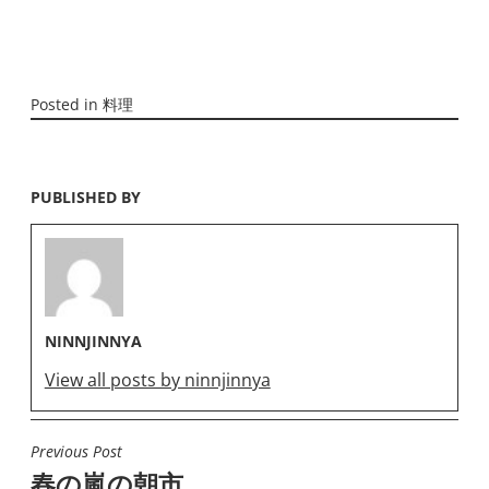
Posted in
料理
PUBLISHED BY
NINNJINNYA
View all posts by ninnjinnya
Previous Post
投
春の嵐の朝市
稿