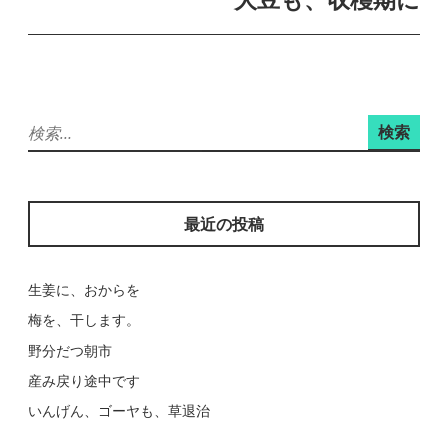
ゲ
ー
シ
ョ
検
ン
索:
最近の投稿
生姜に、おからを
梅を、干します。
野分だつ朝市
産み戻り途中です
いんげん、ゴーヤも、草退治