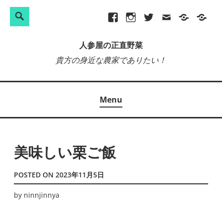
検
Search
Skip
Facebook
Instagram
Twitter
メ
プ
site-
索:
to
ー
ラ
map
人参屋の正直野菜
content
ル
イ
貴方の身近な農家でありたい！
バ
シ
ー
Menu
ポ
リ
シ
ー
美味しい栗ご飯
POSTED ON
2023年11月5日
by
ninnjinnya