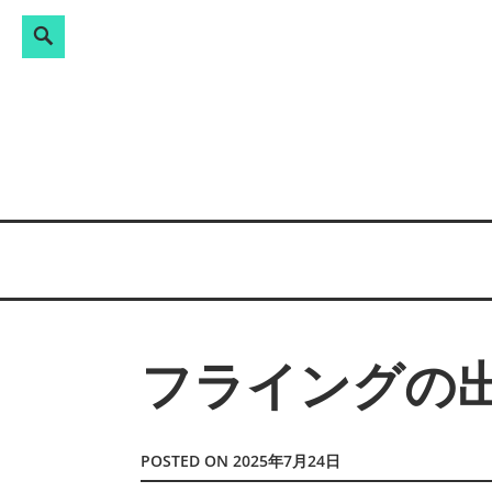
Search
検
Skip
索:
to
content
フライングの
POSTED ON
2025年7月24日