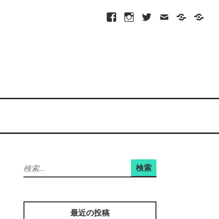
Facebook
Instagram
Twitter
メ
プ
site-
ー
ラ
map
ル
イ
バ
シ
ー
ポ
リ
シ
ー
検
索:
最近の投稿