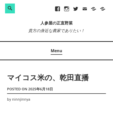
検
Search
Skip
Facebook
Instagram
Twitter
メ
プ
site-
索:
to
ー
ラ
map
人参屋の正直野菜
content
ル
イ
貴方の身近な農家でありたい！
バ
シ
ー
Menu
ポ
リ
シ
ー
マイコス米の、乾田直播
POSTED ON
2025年6月18日
by
ninnjinnya