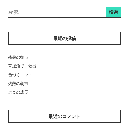
ョ
検
ン
索:
最近の投稿
残暑の朝市
草退治で、救出
色づくトマト
灼熱の朝市
ごまの成長
最近のコメント