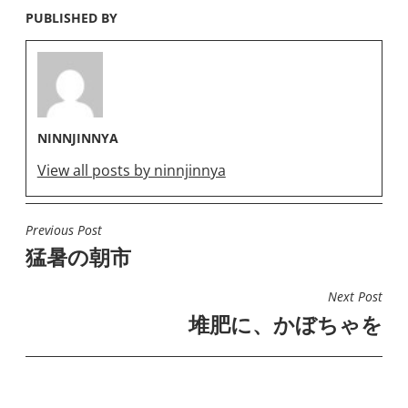
PUBLISHED BY
NINNJINNYA
View all posts by ninnjinnya
Previous Post
投
猛暑の朝市
稿
ナ
Next Post
ビ
堆肥に、かぼちゃを
ゲ
ー
シ