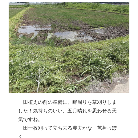
　田植えの前の準備に、畔周りを草刈りしま
した！気持ちのいい、五月晴れを思わせる天
気ですね。

　田一枚刈って立ち去る農夫かな　芭蕉っぽ
く