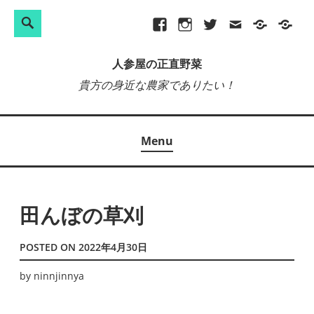
検
Search
Skip
Facebook
Instagram
Twitter
メ
プ
site-
索:
to
ー
ラ
map
人参屋の正直野菜
content
ル
イ
貴方の身近な農家でありたい！
バ
シ
ー
Menu
ポ
リ
シ
ー
田んぼの草刈
POSTED ON
2022年4月30日
by
ninnjinnya