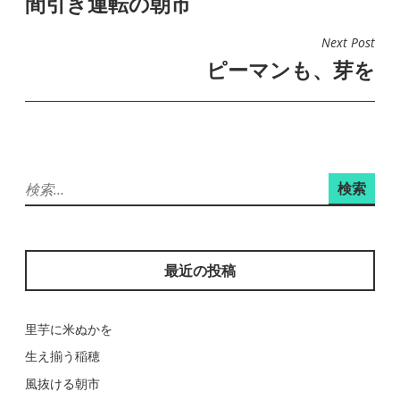
間引き運転の朝市
稿
ナ
Next Post
ビ
ピーマンも、芽を
ゲ
ー
シ
ョ
検
ン
索:
最近の投稿
里芋に米ぬかを
生え揃う稲穂
風抜ける朝市