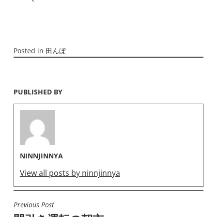
Posted in
田んぼ
PUBLISHED BY
NINNJINNYA
View all posts by ninnjinnya
Previous Post
投