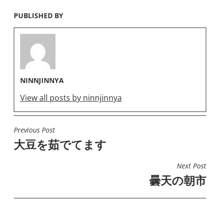
PUBLISHED BY
NINNJINNYA
View all posts by ninnjinnya
Previous Post
投
大豆を茹でてます
稿
ナ
Next Post
ビ
曇天の朝市
ゲ
ー
シ