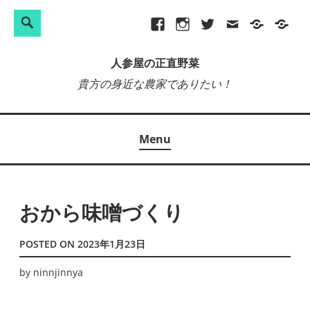
検
Search
Skip
Facebook
Instagram
Twitter
メ
プ
site-
索:
to
ー
ラ
map
人参屋の正直野菜
content
ル
イ
貴方の身近な農家でありたい！
バ
シ
ー
Menu
ポ
リ
シ
ー
おから味噌づくり
POSTED ON
2023年1月23日
by
ninnjinnya