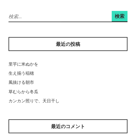
ョ
検
ン
索:
最近の投稿
里芋に米ぬかを
生え揃う稲穂
風抜ける朝市
草むらから冬瓜
カンカン照りで、天日干し
最近のコメント