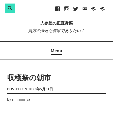
検
Search
Skip
Facebook
Instagram
Twitter
メ
プ
site-
索:
to
ー
ラ
map
人参屋の正直野菜
content
ル
イ
貴方の身近な農家でありたい！
バ
シ
ー
Menu
ポ
リ
シ
ー
収穫祭の朝市
POSTED ON
2023年5月31日
by
ninnjinnya