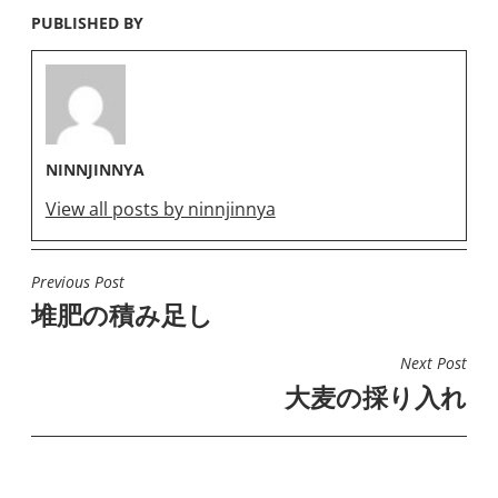
PUBLISHED BY
NINNJINNYA
View all posts by ninnjinnya
Previous Post
投
堆肥の積み足し
稿
ナ
Next Post
ビ
大麦の採り入れ
ゲ
ー
シ