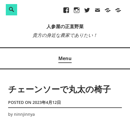
検
Search
Skip
Facebook
Instagram
Twitter
メ
プ
site-
索:
to
ー
ラ
map
人参屋の正直野菜
content
ル
イ
貴方の身近な農家でありたい！
バ
シ
ー
Menu
ポ
リ
シ
ー
チェーンソーで丸太の椅子
POSTED ON
2023年4月12日
by
ninnjinnya