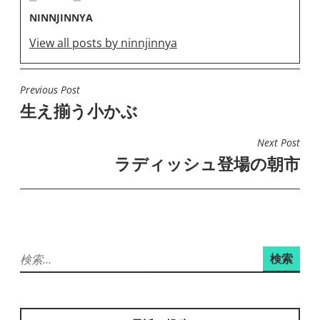
NINNJINNYA
View all posts by ninnjinnya
Previous Post
投
生え揃う小かぶ
稿
ナ
Next Post
ビ
ラディッシュ登場の朝市
ゲ
ー
シ
ョ
検
ン
索: